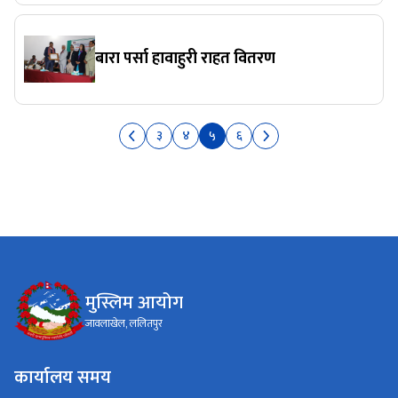
बारा पर्सा हावाहुरी राहत वितरण
३
४
५
६
मुस्लिम आयोग
जावलाखेल, ललितपुर
कार्यालय समय