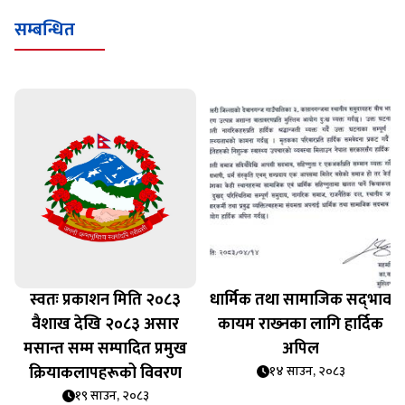
सम्बन्धित
स्वतः प्रकाशन मिति २०८३
धार्मिक तथा सामाजिक सद्‍भाव
वैशाख देखि २०८३ असार
कायम राख्‍नका लागि हार्दिक
ि
मसान्त सम्म सम्पादित प्रमुख
अपिल
क्रियाकलापहरूको विवरण
१४ साउन, २०८३
१९ साउन, २०८३