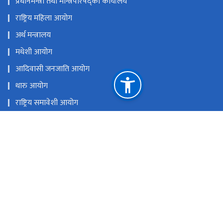
प्रधानमन्त्री तथा मन्त्रिपरिषद्को कार्यालय
राष्ट्रिय महिला आयोग
अर्थ मन्त्रालय
मधेशी आयोग
आदिवासी जनजाति आयोग
थारु आयोग
राष्ट्रिय समावेशी आयोग
राष्ट्रिय दलित आयोग
राष्ट्रिय प्राकृतिक स्रोत तथा वित्त आयोग
जावलाखेल, ललितपुर
muslimcomission.nepal@gmail.com
०१-५४४२६५१