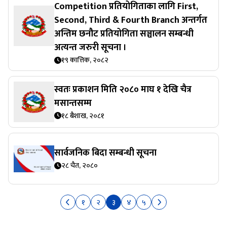
Competition प्रतियोगिताका लागि First,
Second, Third & Fourth Branch अन्तर्गत
अन्तिम छनौट प्रतियोगिता सञ्चालन सम्बन्धी
अत्यन्त जरुरी सूचना ।
१९ कात्तिक, २०८२
स्वतः प्रकाशन मिति २०८० माघ १ देखि चैत्र
मसान्तसम्म
१८ बैशाख, २०८१
सार्वजनिक बिदा सम्बन्धी सूचना
२८ चैत, २०८०
१
२
३
४
५