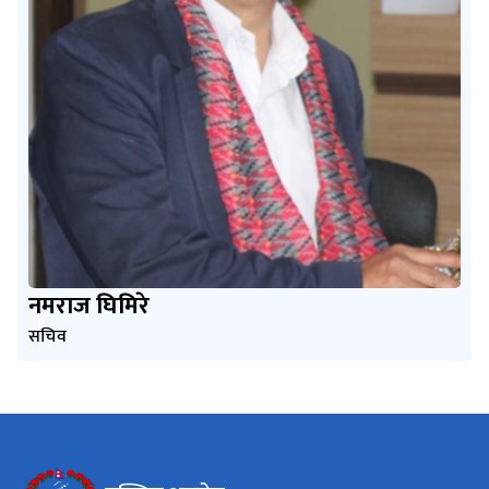
नमराज घिमिरे
सचिव