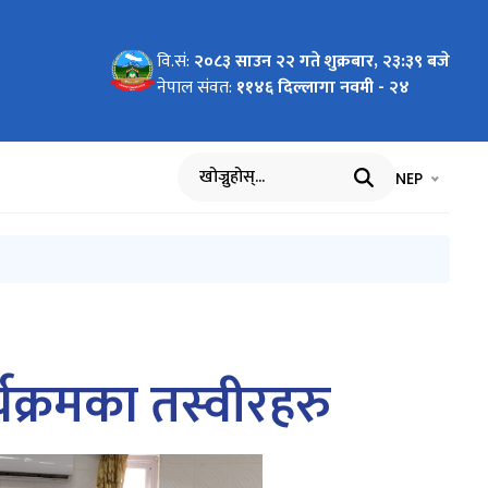
वि.सं:
२०८३ साउन २२ गते शुक्रबार, २३:३९ बजे
धी विवरण
धी विवरण
थीको
बन्धित
तयारी कक्षा
नारासहित
योगिताको
योगिता
योगिता
योगिता
योगिताका
नेपाल संवत:
११४६ दिल्लागा नवमी - २४
 २०८२
काशन
h Branch
 सम्बन्धी
्तिम छनौट
भाषा चयन गर्नुह
भाषा प
NEP
खोज्नुहोस्
क्रमका तस्वीरहरु