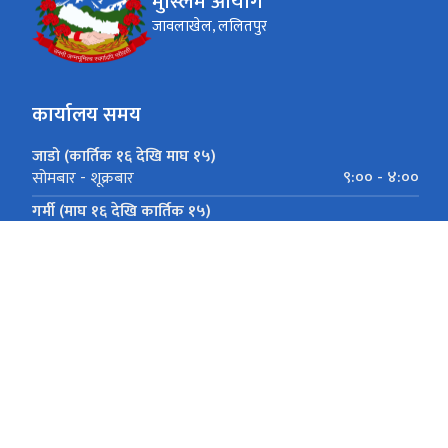
मुस्लिम आयोग
जावलाखेल, ललितपुर
कार्यालय समय
जाडो (कार्तिक १६ देखि माघ १५)
९:०० - ४:००
सोमबार - शूक्रबार
गर्मी (माघ १६ देखि कार्तिक १५)
९:०० - ५:००
सोमबार - शूक्रबार