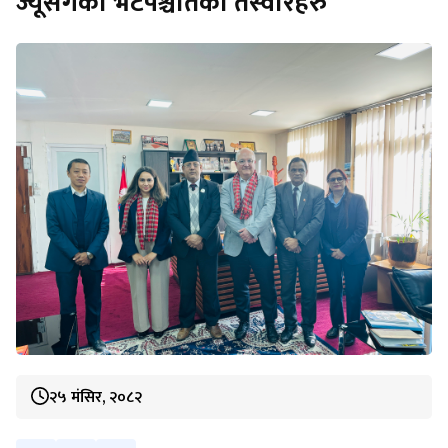
ज्यूसँगको भेटपश्चातका तस्वीरहरु
२५ मंसिर, २०८२